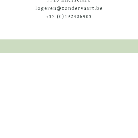
9910 Knesselare
logeren@zondervaart.be
+32 (0)492406903