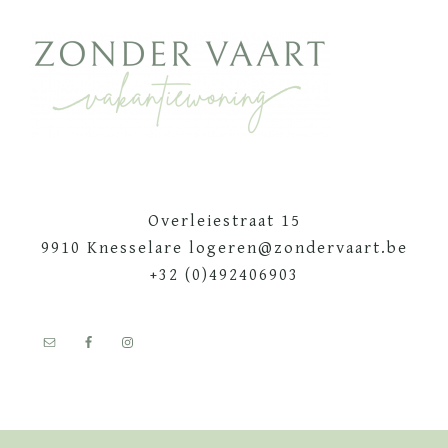
Footer
Overleiestraat 15
9910 Knesselare logeren@zondervaart.be
+32 (0)492406903