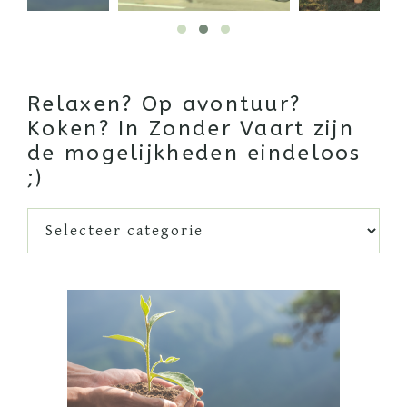
Relaxen? Op avontuur?
Koken? In Zonder Vaart zijn
de mogelijkheden eindeloos
;)
Relaxen?
Op
avontuur?
Koken?
In
Zonder
Vaart
zijn