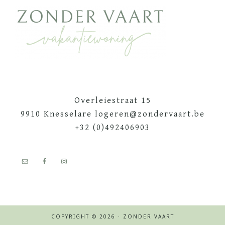
Footer
Overleiestraat 15
9910 Knesselare logeren@zondervaart.be
+32 (0)492406903
COPYRIGHT © 2026 · ZONDER VAART