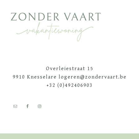
Footer
Overleiestraat 15
9910 Knesselare logeren@zondervaart.be
+32 (0)492406903